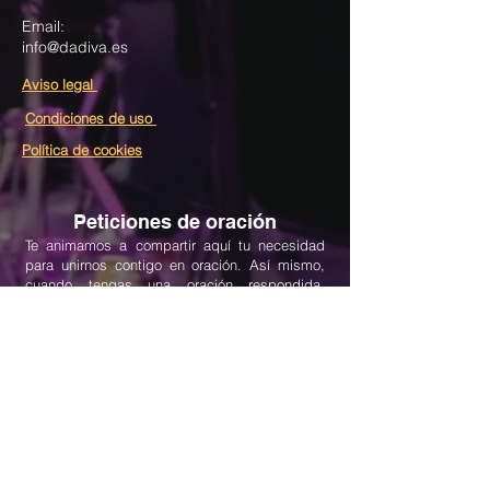
Email:
info@dadiva.es
Aviso legal
Condiciones de uso
Política de cookies
Peticiones de oración
Te animamos a compartir aquí tu necesidad
para unirnos contigo en oración. Así mismo,
cuando tengas una oración respondida,
escríbela aquí para celebrar contigo lo que
Dios ha hecho.