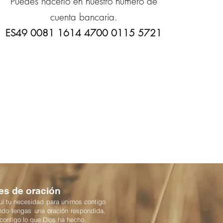
Puedes hacerlo en nuestro número de
cuenta bancaria.
ES49 0081 1614 4700 0115 5721
es de oración
í tu necesidad para unirnos contigo
ndo tengas una oración respondida,
 contigo lo que Dios ha hecho.