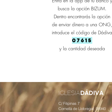
Entra en la app de tu banco 
busca la opción BIZUM.
Dentro encontrarás la opción
de enviar dinero a una ONG
introduce el
código de Dádiv
07615
y la cantidad deseada
DÁDIVA
IGLESIA
C/ Filipinas 7
Cornellà de Llobregat. 08940