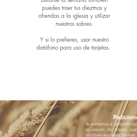
y
puedes traer tus diezmos y
ofrendas a la iglesia y utilizar
nuestros sobres.
,
Y si lo prefieres, usar nuestro
a
datáfono para uso de tarjetas.
Peticion
Te animamos a compartir aqu
en oración. Así mismo, cua
escríbela aquí para celebrar