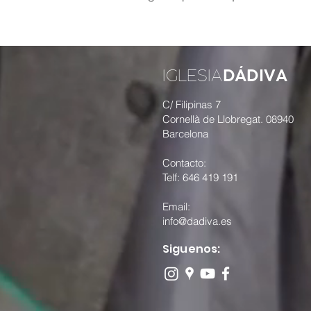
DÁDIVA
IGLESIA
C/ Filipinas 7
Cornellà de Llobregat. 08940
Barcelona
Contacto:
Telf: 646 419 191​
Email:
info@dadiva.es
Siguenos: