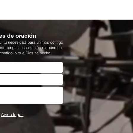
es de oración
í tu necesidad para unirnos contigo
ndo tengas una oración respondida,
 contigo lo que Dios ha hecho.
Aviso legal.