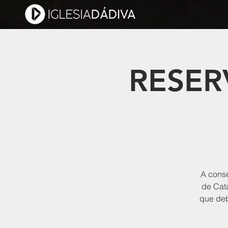
RESER
A conse
de Cata
que deb