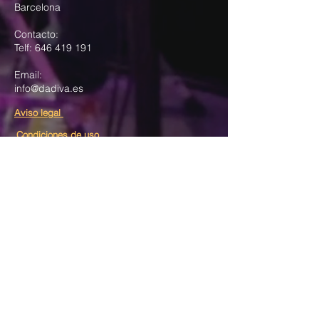
Barcelona
Contacto:
Telf:
646 419 191
Email:
info@dadiva.es
Aviso legal
Condiciones de uso
Política de cookies
Peticiones de oración
Te animamos a compartir aquí tu necesidad
para unirnos contigo en oración. Así mismo,
cuando tengas una oración respondida,
escríbela aquí para celebrar contigo lo que
Dios ha hecho.