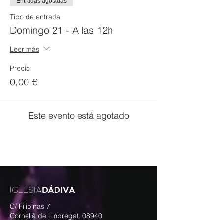
Entradas agotadas
Tipo de entrada
Domingo 21 - A las 12h
Leer más
Precio
0,00 €
Este evento está agotado
DÁDIVA
IGLESIA
C/ Filipinas 7
Cornellà de Llobregat. 08940