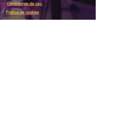
Condiciones de uso
Política de cookies
Peticiones de oración
Te animamos a compartir aquí tu necesidad
para unirnos contigo en oración. Así mismo,
cuando tengas una oración respondida,
escríbela aquí para celebrar contigo lo que
Dios ha hecho.
He leído y acepto el
Aviso legal.
Enviar