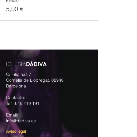
Precio
5,00 €
DÁDIVA
IGLESIA
C/ Filipinas 7
Cornellà de Llobregat. 08940
Barcelona
Contacto:
Telf:
646 419 191
Email:
info@dadiva.es
Aviso legal